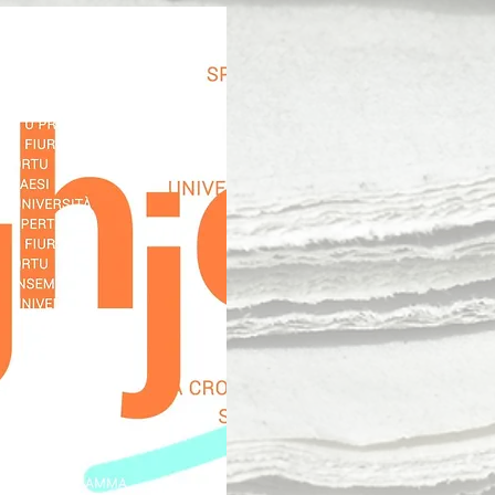
se
 du 4
3