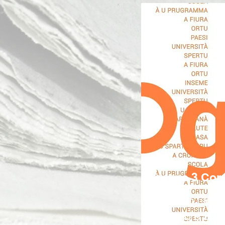
France 3 Cor
Emission Oghje
décembre 202